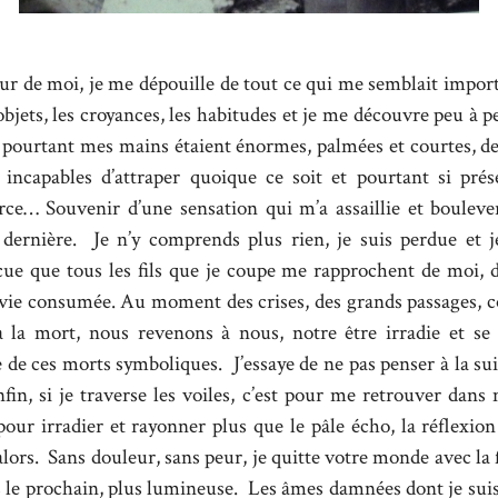
tour de moi, je me dépouille de tout ce qui me semblait import
 objets, les croyances, les habitudes et je me découvre peu à 
, pourtant mes mains étaient énormes, palmées et courtes, de
 incapables d’attraper quoique ce soit et pourtant si prés
orce… Souvenir d’une sensation qui m’a assaillie et bouleve
dernière. Je n’y comprends plus rien, je suis perdue et j
ue que tous les fils que je coupe me rapprochent de moi, de
 vie consumée. Au moment des crises, des grands passages, 
 à la mort, nous revenons à nous, notre être irradie et se
 de ces morts symboliques. J’essaye de ne pas penser à la suit
nfin, si je traverse les voiles, c’est pour me retrouver dan
 pour irradier et rayonner plus que le pâle écho, la réflexio
’alors. Sans douleur, sans peur, je quitte votre monde avec la
 le prochain, plus lumineuse. Les âmes damnées dont je suis 