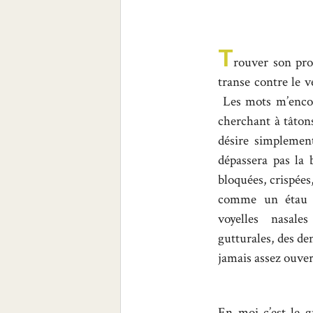
T
rouver son prop
transe contre le v
Les mots m’encom
cherchant à tâtons
désire simplemen
dépassera pas la 
bloquées, crispées
comme un étau 
voyelles nasal
gutturales, des de
jamais assez ouv
En moi c’est le g