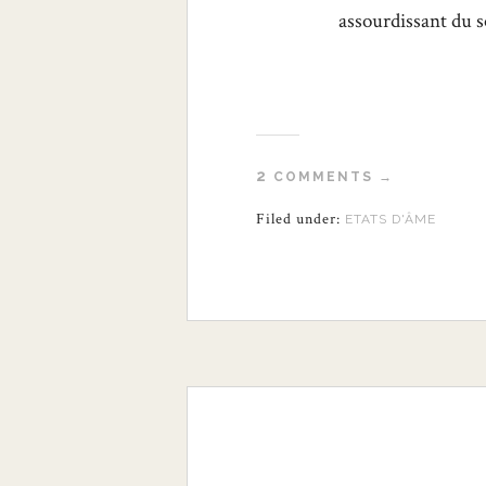
assourdissant du so
2
COMMENTS →
Filed under:
ETATS D'ÂME