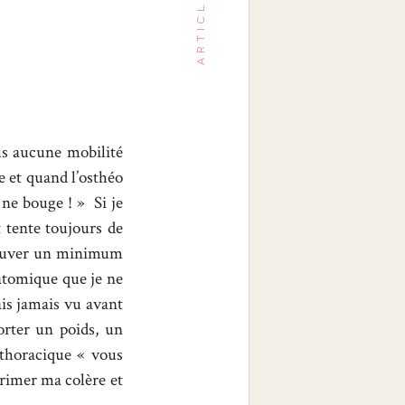
ARTICLE
us aucune mobilité
e et quand l’osthéo
 ne bouge ! » Si je
t tente toujours de
trouver un minimum
natomique que je ne
ais jamais vu avant
rter un poids, un
 thoracique « vous
primer ma colère et