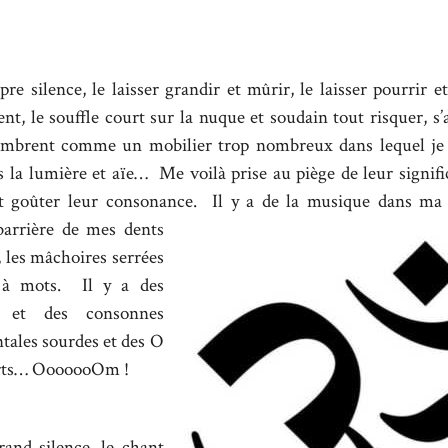
re silence, le laisser grandir et mûrir, le laisser pourrir 
ent, le souffle court sur la nuque et soudain tout risquer, s’a
brent comme un mobilier trop nombreux dans lequel je 
 la lumière et aïe… Me voilà prise au piège de leur signifi
t goûter leur consonance. Il y a de la musique dan
s ma 
barrière de mes dents
, les mâchoires serrées
à mots. Il y a des
es et des consonnes
ntales sourdes et des O
erts… OoooooOm !
rand silence, le chant