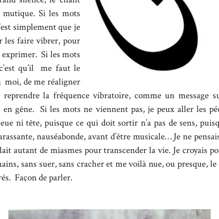
e mutique. Si les mots
’est simplement que je
 les faire vibrer, pour
s exprimer. Si les mots
c’est qu’il me faut le
à moi, de me réaligner
e reprendre la fréquence vibratoire, comme un message sub
 en gêne. Si les mots ne viennent pas, je peux aller les péc
ue ni tête, puisque ce qui doit sortir n’a pas de sens, puis
rassante, nauséabonde, avant d’être musicale… Je ne pensais 
fallait autant de miasmes pour transcender la vie. Je croyais 
mains, sans suer, sans cracher et me voilà nue, ou presque, le 
irés. Façon de parler.