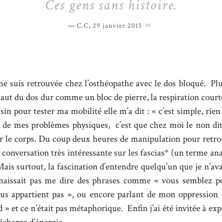
Ces gens sans histoire.
C.C
,
29 janvier 2015
 me suis retrouvée chez l’osthéopathe avec le dos bloqué. Pl
haut du dos dur comme un bloc de pierre, la respiration court
sin pour tester ma mobilité elle m’a dit : « c’est simple, rien
at de mes problèmes physiques, c’est que chez moi le non di
ar le corps. Du coup deux heures de manipulation pour re
 conversation très intéressante sur les fascias* (un terme a
Mais surtout, la fascination d’entendre quelqu’un que je n’av
naissait pas me dire des phrases comme « vous semblez po
us appartient pas », ou encore parlant de mon oppression
d » et ce n’était pas métaphorique. Enfin j’ai été invitée à ex